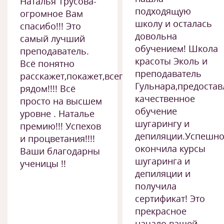
Наталья Трусова-
подходящую
огромное Вам
школу и осталась
спасибо!!! Это
довольна
самый лучший
обучением! Школа
преподаватель.
красоты Эколь и
Всё понятно
преподаватель
расскажет,покажет,всегда
Гульнара,предоста
рядом!!!! Всё
качественное
просто на высшем
обучение
уровне . Наталье
шугарингу и
премию!!! Успехов
депиляции.Успешн
и процветания!!!!
окончила курсы
Ваши благодарны
шугаринга и
ученицы !!
депиляции и
получила
сертификат! Это
прекрасное
начало вашей