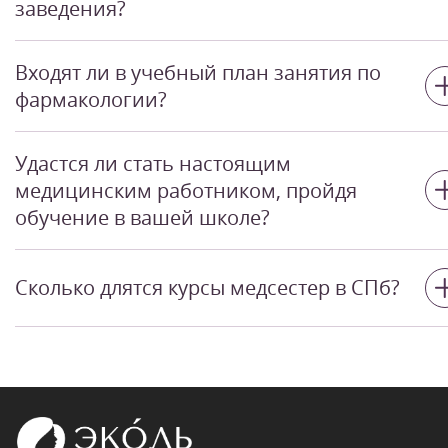
заведения?
Да. Мы ориентированы на студентов с разным
Входят ли в учебный план занятия по
опытом и уровнем знаний, в том числе и на
фармакологии?
состоявшихся медработников.
На изучение дисциплины отводится несколько
Удастся ли стать настоящим
академических часов.
медицинским работником, пройдя
обучение в вашей школе?
Многие выпускники академии красоты «Эколь»
Сколько длятся курсы медсестер в СПб?
реализовали себя в данном направлении. Други
нашли свое призвание в бьюти-индустрии.
Вы станете дипломированным специалистом за
192 ак.часа.