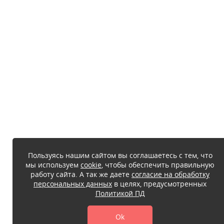
Пользуясь нашим сайтом вы соглашаетесь с тем, что
мы используем
cookie
, чтобы обеспечить правильную
работу сайта. А так же даете
согласие на обработку
персональных данных
в целях, предусмотренных
Политикой ПД
Ok