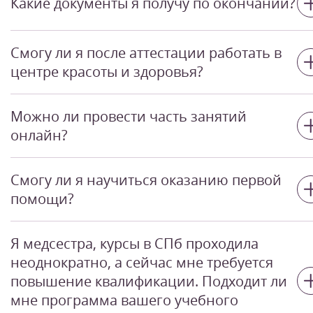
Какие документы я получу по окончании?
городах России. Выбирайте ближайший от вас
вариант и приступайте к учебе.
Вам выдадут Персональный сертификат.
Смогу ли я после аттестации работать в
центре красоты и здоровья?
Конечно. Полученных компетенций хватит для
Можно ли провести часть занятий
трудоустройства и успешного начала карьеры.
онлайн?
Да. Наши сотрудники в индивидуальном порядке
Смогу ли я научиться оказанию первой
помогут восполнить пробелы в ваших знаниях.
помощи?
Конечно. Методике обучают на практике.
Я медсестра, курсы в СПб проходила
неоднократно, а сейчас мне требуется
повышение квалификации. Подходит ли
мне программа вашего учебного