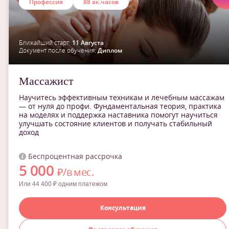
Профессия
88 ак.часов
Ближайший старт:
11 Августа
Документ после обучения:
Диплом
Массажист
Научитесь эффективным техникам и лечебным массажам
— от нуля до профи. Фундаментальная теория, практика
на моделях и поддержка наставника помогут научиться
улучшать состояние клиентов и получать стабильный
доход
Беспроцентная рассрочка
5 000
₽/в мес.
Или 44 400 ₽ одним платежом
Консультация