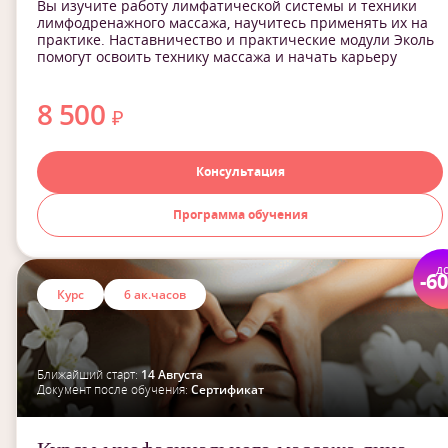
Вы изучите работу лимфатической системы и техники
лимфодренажного массажа, научитесь применять их на
практике. Наставничество и практические модули Эколь
помогут освоить технику массажа и начать карьеру
8 500
₽
Консультация
Программа обучения
д
-6
Курс
6 ак.часов
Ближайший старт:
14 Августа
Документ после обучения:
Сертификат