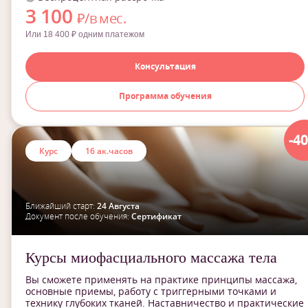
3 100
₽/в мес.
Или 18 400 ₽ одним платежом
Консультация
Программа обучения
-4
Курс
16 ак.часов
Ближайший старт:
24 Августа
Документ после обучения:
Сертификат
Курсы миофасциального массажа тела
Вы сможете применять на практике принципы массажа,
основные приемы, работу с триггерными точками и
технику глубоких тканей. Наставничество и практические