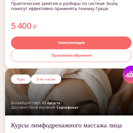
Практические занятия и разборы по системе Эколь
помогут эффективно применять технику Гуаша
5 400
₽
Консультация
Программа обучения
д
-6
Курс
6 ак.часов
Ближайший старт:
23 Августа
Документ после обучения:
Сертификат
Курсы лимфодренажного массажа лица