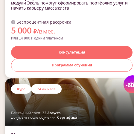
модули Эколь помогут сформировать портфолио услуг и
начать карьеру массажиста
Беспроцентная рассрочка
5 000
₽/в мес.
Или 14 900 ₽ одним платежом
Консультация
Программа обучения
д
-6
Курс
24 ак.часа
Ближайший старт:
22 Августа
Документ после обучения:
Сертификат