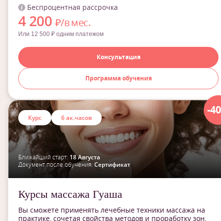
Беспроцентная рассрочка
4 200
₽/в мес.
Или 12 500 ₽ одним платежом
Консультация
Программа обучения
-4
Курс
6 ак.часов
Ближайший старт:
18 Августа
Документ после обучения:
Сертификат
Курсы массажа Гуаша
Вы сможете применять лечебные техники массажа на
практике, сочетая свойства методов и проработку зон.