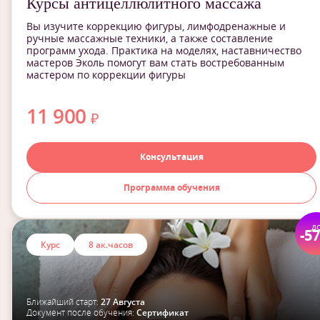
Курсы антицеллюлитного массажа
Вы изучите коррекцию фигуры, лимфодренажные и
ручные массажные техники, а также составление
программ ухода. Практика на моделях, наставничество
мастеров Эколь помогут вам стать востребованным
мастером по коррекции фигуры
11 900
₽
Консультация
Программа обучения
д
-5
Курс
8 ак.часов
Ближайший старт:
27 Августа
Документ после обучения:
Сертификат