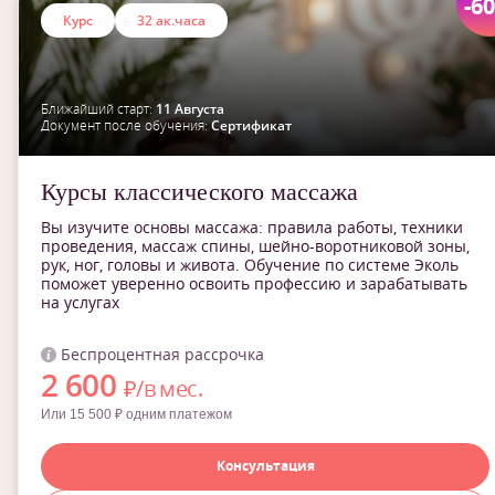
-6
Курс
32 ак.часа
Ближайший старт:
11 Августа
Документ после обучения:
Сертификат
Курсы классического массажа
Вы изучите основы массажа: правила работы, техники
проведения, массаж спины, шейно-воротниковой зоны,
рук, ног, головы и живота. Обучение по системе Эколь
поможет уверенно освоить профессию и зарабатывать
на услугах
Беспроцентная рассрочка
2 600
₽/в мес.
Или 15 500 ₽ одним платежом
Консультация