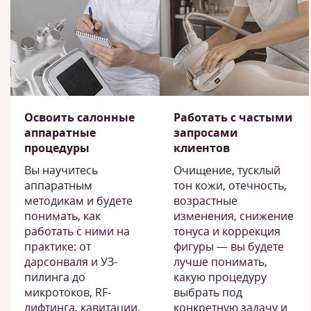
Освоить салонные
Работать с частыми
аппаратные
запросами
процедуры
клиентов
Вы научитесь
Очищение, тусклый
аппаратным
тон кожи, отечность,
методикам и будете
возрастные
понимать, как
изменения, снижение
работать с ними на
тонуса и коррекция
практике: от
фигуры — вы будете
дарсонваля и УЗ-
лучше понимать,
пилинга до
какую процедуру
микротоков, RF-
выбрать под
лифтинга, кавитации,
конкретную задачу и