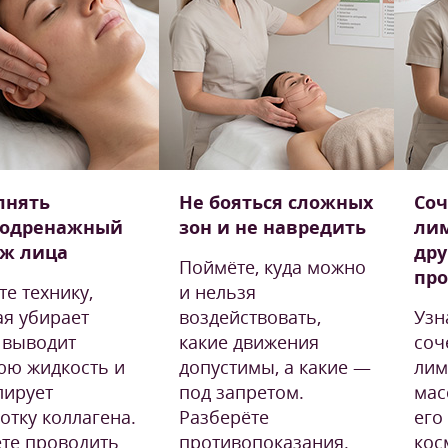
лнять
Не бояться сложных
Соч
одренажный
зон и не навредить
ли
аж лица
др
Поймёте, куда можно
пр
е технику,
и нельзя
ая убирает
воздействовать,
Узн
, выводит
какие движения
соч
ю жидкость и
допустимы, а какие —
ли
лирует
под запретом.
мас
отку коллагена.
Разберёте
его
те проводить
противопоказания.
кос