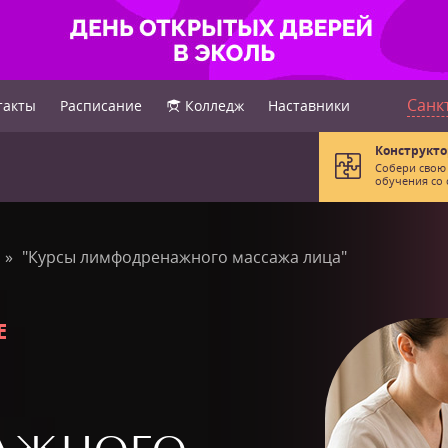
Санк
такты
Расписание
Колледж
Наставники
Конструкто
Собери свою
обучения со 
"Курсы лимфодренажного массажа лица"
Е