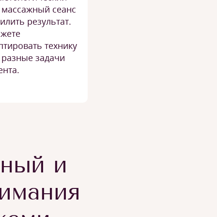
 массажный сеанс
силить результат.
жете
птировать технику
 разные задачи
ента.
тный и
имания