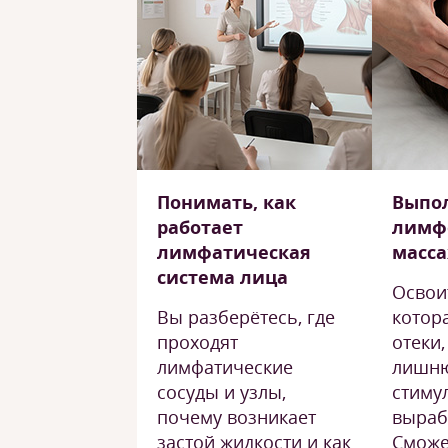
Понимать, как
Выпо
работает
лимф
лимфатическая
масс
система лица
Освоит
Вы разберётесь, где
котор
проходят
отеки
лимфатические
лишню
сосуды и узлы,
стиму
почему возникает
выраб
застой жидкости и как
Сможе