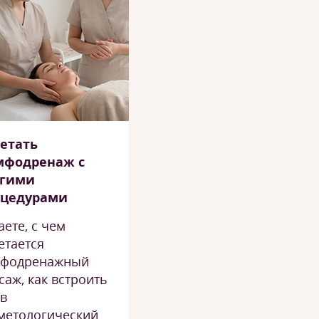
етать
мфодренаж с
угими
оцедурами
аете, с чем
етается
мфодренажный
саж, как встроить
 в
метологический