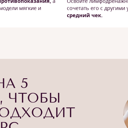
противопоказания,
а
Освойте лимфодренажны
модели мягкие и
сочетать его с другими
средний чек.
НА 5
, ЧТОБЫ
ПОДХОДИТ
УРС