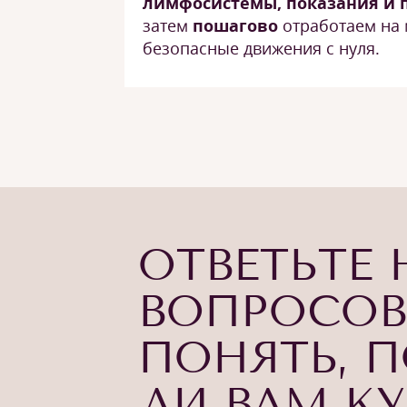
лимфосистемы, показания и 
затем
пошагово
отработаем на 
безопасные движения с нуля.
ОТВЕТЬТЕ 
ВОПРОСОВ
ПОНЯТЬ, 
ЛИ ВАМ К