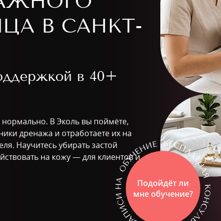
АЖНОГО
ЦА В САНКТ-
поддержкой в
40+
о нормально. В Эколь вы поймёте,
хники дренажа и отработаете их на
ля. Научитесь убирать застой
йствовать на кожу — для клиентов и
Подойдёт ли
мне обучение?