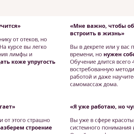
учится»
«Мне важно, чтобы о
встроить в жизнь»
ику от отеков, но
На курсе вы легко
Вы в декрете или у вас
ния лимфы и
времени, но
нужен соб
ать коже упругость
Обучение длится всего 
востребованную методи
работой и даже научит
самомассаж дома.
угает»
«Я уже работаю, но ч
 и от этого страшно
Вы уже в сфере красоты,
разберем строение
системного понимания и