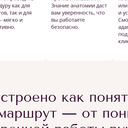
дуру как для
Знание анатомии даст
или
ов, так и для
вам уверенность, что
и у
— мягко и
вы работаете
Смо
тивно.
безопасно.
ада
под
кли
строено как поня
маршрут — от пон