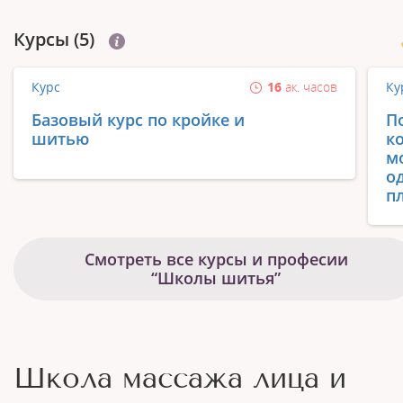
Курсы (5)
Курс
16
ак. часов
Ку
Базовый курс по кройке и
П
шитью
к
м
о
пл
Смотреть все курсы и професии
“Школы шитья”
Школа массажа лица и