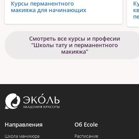
Курсы перманентного
К
макияжа для начинающих
к
п
Смотреть все курсы и професии
“Школы тату и перманентного
макияжа”
Направления
Об Ecole
Школа маникюра
Расписание