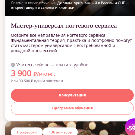
Документ после обучения:
Диплом, признанный в России и СНГ —
откроет двери в салоны и клиники
Мастер-универсал ногтевого сервиса
Освойте все направления ногтевого сервиса.
Фундаментальная теория, практика и портфолио помогут
стать мастером-универсалом с востребованной и
доходной профессией
Учитесь сейчас — платите удобно
3 900
₽/в мес.
Или 93 500 ₽ одним платежом
Консультация
Программа обучения
д
-5
Профессия
136 ак.часов