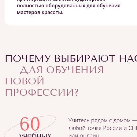
полностью оборудованных для обучения
мастеров красоты.
Каждое рабочее место соответствует
профессиональным стандартам и
укомплектовано всем необходимым:
инструментами, материалами и
одноразовыми расходниками.
ПОЧЕМУ ВЫБИРАЮТ НА
ДЛЯ ОБУЧЕНИЯ
НОВОЙ
ПРОФЕССИИ?
60
Учитесь рядом с домом —
любой точке России и СН
учебных
или онлайн