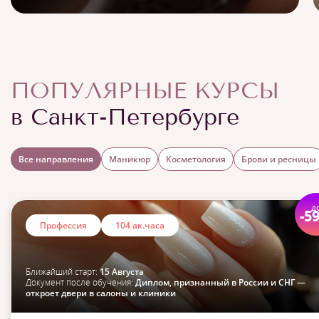
ПОПУЛЯРНЫЕ КУРСЫ
в Санкт-Петербурге
Все направления
Маникюр
Косметология
Брови и ресницы
д
-5
Профессия
104 ак.часа
Ближайший старт:
15 Августа
Документ после обучения:
Диплом, признанный в России и СНГ —
откроет двери в салоны и клиники