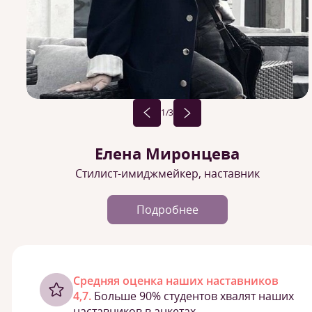
1
/3
Елена Миронцева
Стилист-имиджмейкер, наставник
Подробнее
Cредняя оценка наших наставников
4,7.
Больше 90% студентов хвалят наших
наставников в анкетах