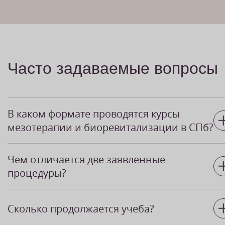
Часто задаваемые вопросы
В каком формате проводятся курсы
мезотерапии и биоревитализации в СПб?
Если вам проще обучаться в уютных аудиториях,
Чем отличается две заявленные
вживую общаясь с преподавателем и другими
процедуры?
учениками, под контролем отрабатывать
полученные знания на практике, добро
Первая — в большей степени направлена на
пожаловать в наш учебный центр,
Сколько продолжается учеба?
омолаживающее воздействие. Она подтягивает
расположенный в шаговой доступности сразу от