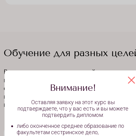
Обучение для разных целе
В зависимости от ваших целей вы можете
подобрать для себя оптимальный курс
Внимание!
обучения. Если вы хотите получить
максимальное количество знаний, практики
Оставляя заявку на этот курс вы
портфолио - выбирайте обучение профессии
подтверждаете, что у вас есть и вы можете
подтвердить дипломом:
либо оконченное среднее образование по
факультетам сестринское дело,