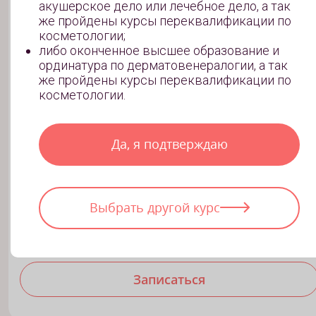
Курсы мезотерапии и
акушерское дело или лечебное дело, а так
Базовый
биоревитализации
же пройдены курсы переквалификации по
косметологии;
Обучение базовым навыкам для быстрого входа в
либо оконченное высшее образование и
индустрию красоты. Вы получите практические
ординатура по дерматовенералогии, а так
знания, необходимые для старта карьеры.
же пройдены курсы переквалификации по
косметологии.
2 дня обучения
Да, я подтверждаю
3 урока
3 отработки на практике
12 ак. часов длительность обучения
Выбрать другой курс
Сертификат о прохождении курса
Записаться