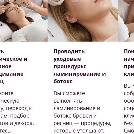
ть
Проводить
Пон
ическое и
уходовые
нач
мное
процедуры:
пр
щивание
ламинирование и
кл
иц
ботокс
Вы 
воите
Вы сможете
соб
ическую
выполнять
офо
у, переход к
ламинирование и
соц
ам, подбор
ботокс бровей и
кли
тов и декора.
ресниц — процедуры,
без
тесь
которые утолщают,
Смо