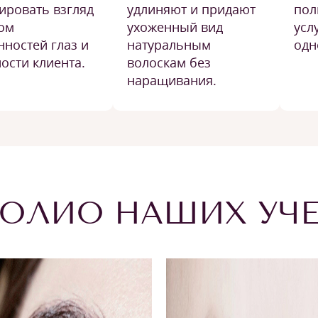
ировать взгляд
удлиняют и придают
пол
том
ухоженный вид
усл
нностей глаз и
натуральным
одн
ости клиента.
волоскам без
наращивания.
ОЛИО НАШИХ УЧ