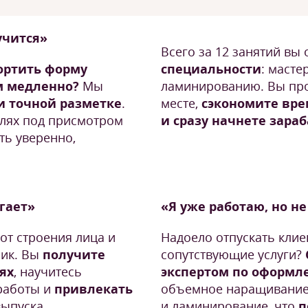
учится»
Всего за 12 занятий вы
ортить форму
специальности
: масте
м медленно?
Мы
ламинированию. Вы про
и точной разметке
.
месте,
сэкономите вре
елях под присмотром
и сразу начнете зара
ть уверенно,
угает»
«Я уже работаю, но н
 от строения лица и
Надоело отпускать клие
ник. Вы
получите
сопутствующие услуги?
ях
, научитесь
экспертом по оформл
работы и
привлекать
объемное наращивание,
выпуска.
и ламинирование, что
п