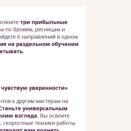
 освоите
три прибыльные
ра по бровям, ресницам и
йдете 6 направлений в одном
мя на раздельном обучении
батывать.
е чувствую уверенности»
нтов к другим мастерам на
Станьте универсальным
ению взгляда.
Вы освоите
 скоростные техники работы
озволит вам поднять