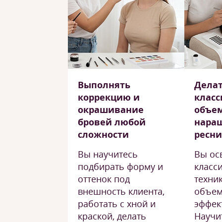
Выполнять
Дела
коррекцию и
класс
окрашивание
объе
бровей любой
нара
сложности
ресн
Вы научитесь
Вы ос
подбирать форму и
класс
оттенок под
техник
внешность клиента,
объем
работать с хной и
эффек
краской, делать
Научи