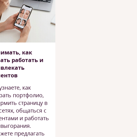
имать, как
ать работать и
ивлекать
иентов
узнаете, как
рать портфолио,
рмить страницу в
сетях, общаться с
ентами и работать
 выгорания.
жете предлагать