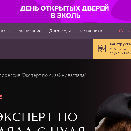
Санк
такты
Расписание
Колледж
Наставники
Конструкто
Собери свою
обучения со 
рофессия "Эксперт по дизайну взгляда"
Е
ЭКСПЕРТ ПО