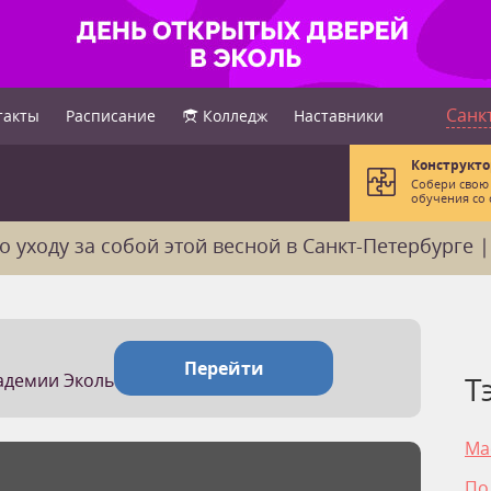
Санк
такты
Расписание
Колледж
Наставники
Конструкто
Собери свою
обучения со 
о уходу за собой этой весной в Санкт-Петербурге 
Перейти
кадемии Эколь
Т
Ма
По