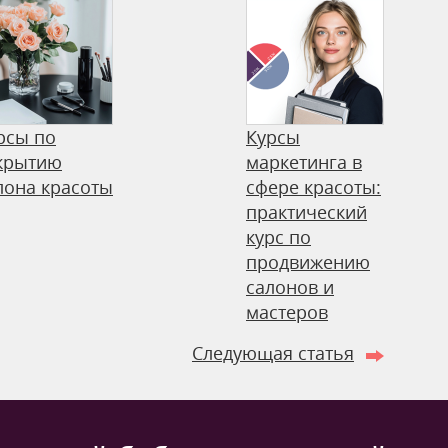
рсы по
Курсы
крытию
маркетинга в
лона красоты
сфере красоты:
практический
курс по
продвижению
салонов и
мастеров
Следующая статья