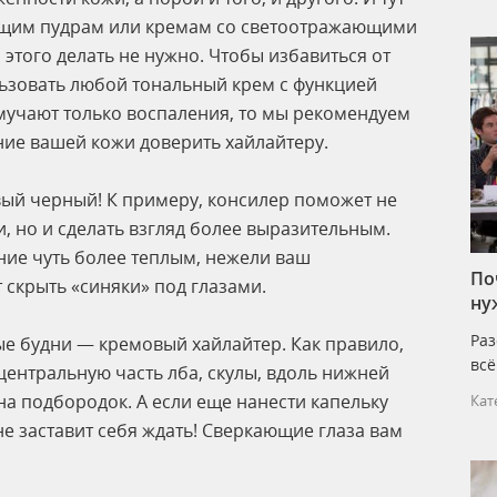
ющим пудрам или кремам со светоотражающими
 этого делать не нужно. Чтобы избавиться от
льзовать любой тональный крем с функцией
 мучают только воспаления, то мы рекомендуем
ние вашей кожи доверить хайлайтеру.
вый черный! К примеру, консилер поможет не
и, но и сделать взгляд более выразительным.
ние чуть более теплым, нежели ваш
По
 скрыть «синяки» под глазами.
ну
Раз
ые будни — кремовый хайлайтер. Как правило,
всё
центральную часть лба, скулы, вдоль нижней
 на подбородок. А если еще нанести капельку
Кат
 не заставит себя ждать! Сверкающие глаза вам