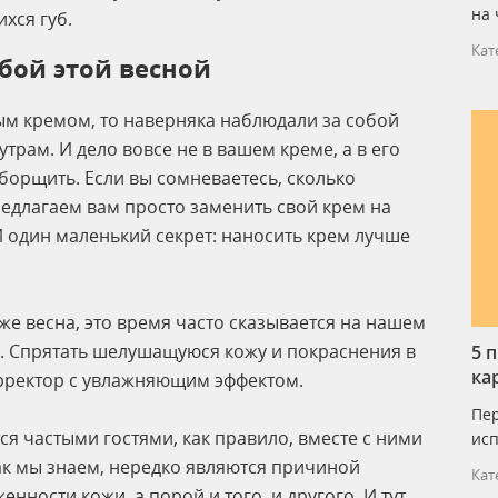
на 
хся губ.
Кат
обой этой весной
ным кремом, то наверняка наблюдали за собой
утрам. И дело вовсе не в вашем креме, а в его
борщить. Если вы сомневаетесь, сколько
едлагаем вам просто заменить свой крем на
 И один маленький секрет: наносить крем лучше
уже весна, это время часто сказывается на нашем
ы. Спрятать шелушащуюся кожу и покраснения в
5 
ка
рректор с увлажняющим эффектом.
Пер
тся частыми гостями, как правило, вместе с ними
исп
 как мы знаем, нередко являются причиной
Кат
ности кожи, а порой и того, и другого. И тут